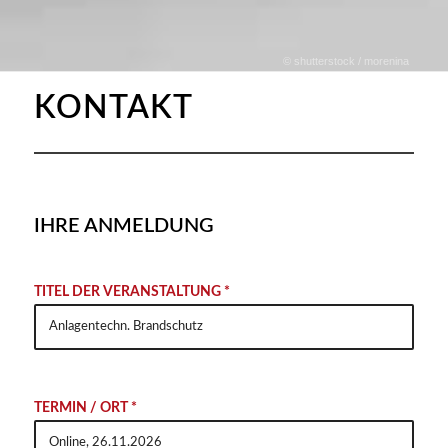
© shutterstock / morenina
KONTAKT
IHRE ANMELDUNG
Alter
TITEL DER VERANSTALTUNG *
TERMIN / ORT *