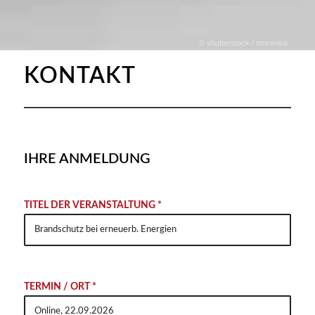
© shutterstock / morenina
KONTAKT
IHRE ANMELDUNG
Alter
TITEL DER VERANSTALTUNG *
TERMIN / ORT *