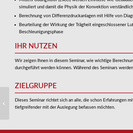
simuliert und damit die Physik der Konvektion verständlic
Berechnung von Differenzdruckanlagen mit Hilfe von Di
Beurteilung der Wirkung der Trägheit eingeschlossener Lu
Beschleunigungsphase
IHR NUTZEN
Wir zeigen Ihnen in diesem Seminar, wie wichtige Berechnu
durchgeführt werden können. Während des Seminars werden ar
ZIELGRUPPE
Brandschutz in
Dieses Seminar richtet sich an alle, die schon Erfahrungen 
Hochhäusern: Aktuelle
© Adobe Stock
Hochhausrichtlinie und
tiefgreifender mit der Auslegung befassen möchten.
/ Tiberius
Regelungen für...
Gracchus