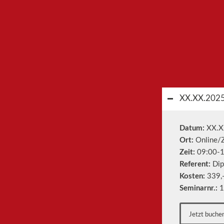
XX.XX.2025 
Datum:
XX.X
Ort:
Online/
Zeit:
09:00-1
Referent:
Dipl
Kosten:
339,-
Seminarnr.:
1
Jetzt buche